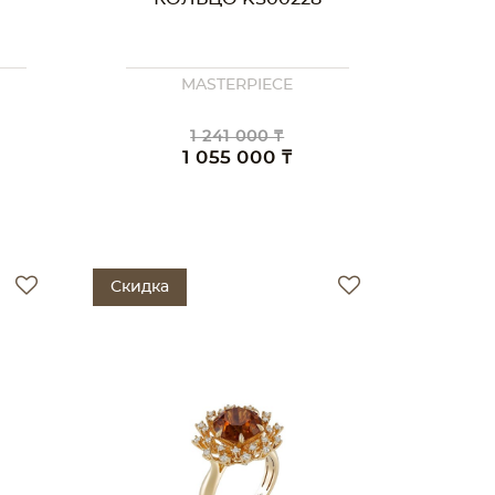
MASTERPIECE
1 241 000 ₸
1 055 000 ₸
Скидка