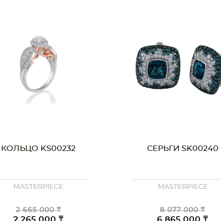
КОЛЬЦО KS00232
СЕРЬГИ SK00240
MASTERPIECE
MASTERPIECE
2 665 000 ₸
8 077 000 ₸
2 265 000 ₸
6 865 000 ₸