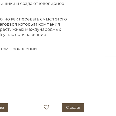
тейщики и создают ювелирное
о, но как передать смысл этого
благодаря которым компания
 престижных международных
 у нас есть название –
стом проявлении.
ка
Скидка