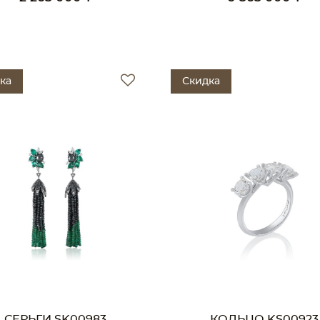
ка
Скидка
СЕРЬГИ SK00983
КОЛЬЦО KS00923