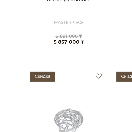
MASTERPIECE
6 891 000 ₸
5 857 000 ₸
Скидка
Скид