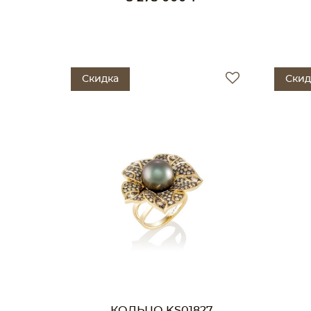
Скидка
Скид
КОЛЬЦО KS01827