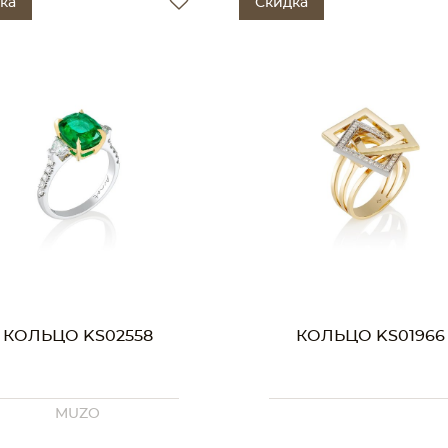
ка
Скидка
КОЛЬЦО KS02558
КОЛЬЦО KS01966
MUZO