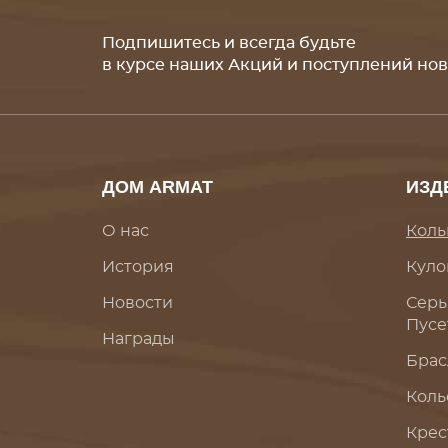
Подпишитесь и всегда будьте
в курсе наших Акций и поступлений но
ДОМ ARMAT
ИЗД
О нас
Коль
История
Куло
Новости
Серь
Пусе
Награды
Брас
Коль
Крес