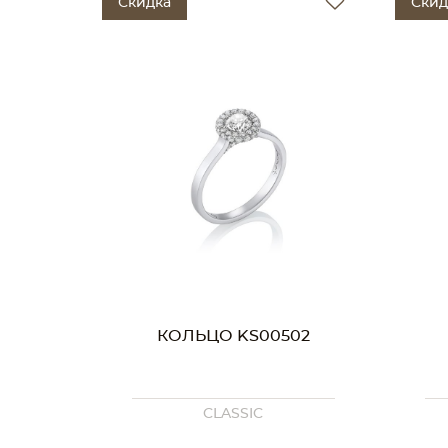
Скидка
Скид
КОЛЬЦО KS00502
CLASSIC