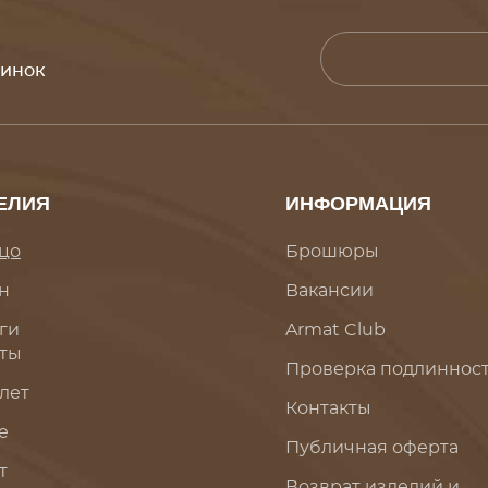
винок
ЕЛИЯ
ИНФОРМАЦИЯ
цо
Брошюры
н
Вакансии
ги
Armat Club
ты
Проверка подлиннос
лет
Контакты
е
Публичная оферта
т
Возврат изделий и