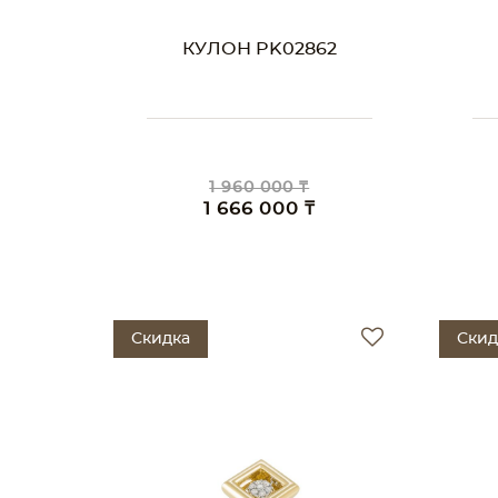
КУЛОН PK02862
1 960 000 ₸
1 666 000 ₸
Скидка
Скид