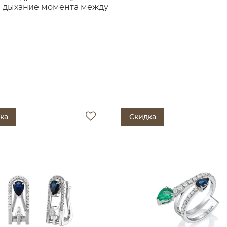
и дыхание момента между
ка
Скидка