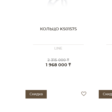
КОЛЬЦО KS01575
LINE
2 315 000 ₸
1 968 000 ₸
Скидка
Скид