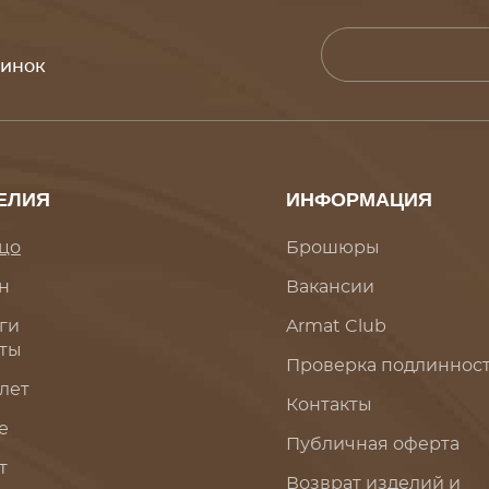
винок
ЕЛИЯ
ИНФОРМАЦИЯ
цо
Брошюры
н
Вакансии
ги
Armat Club
ты
Проверка подлиннос
лет
Контакты
е
Публичная оферта
т
Возврат изделий и