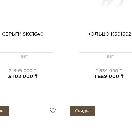
СЕРЬГИ SK01640
КОЛЬЦО KS01602
LINE
LINE
3 649 000 ₸
1 834 000 ₸
3 102 000 ₸
1 559 000 ₸
ка
Скидка