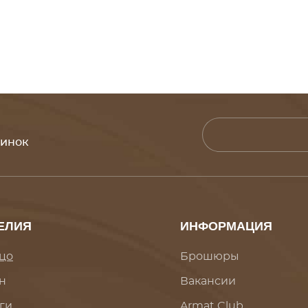
винок
ЕЛИЯ
ИНФОРМАЦИЯ
цо
Брошюры
н
Вакансии
ги
Armat Club