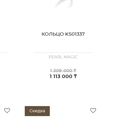
КОЛЬЦО KS01337
PEARL MAGIC
1 309 000 ₸
1 113 000 ₸
Скидка