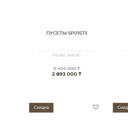
ПУСЕТЫ SP01573
PEARL MAGIC
3 404 000 ₸
2 893 000 ₸
Скидка
Скид