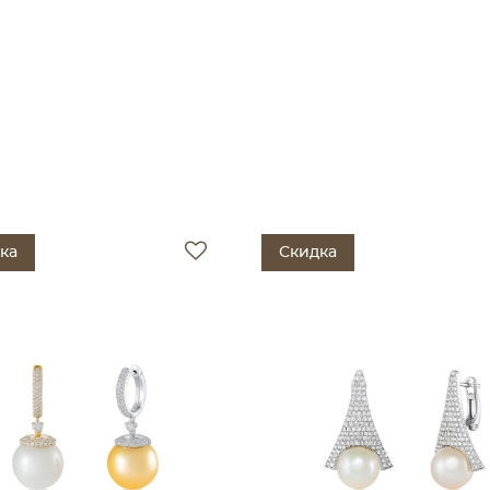
ка
Скидка